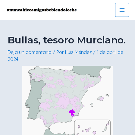
Ir
Navegación
Main
al
de
Men
contenido
entradas
Bullas, tesoro Murciano.
Deja un comentario
/ Por
Luis Méndez
/
1 de abril de
2024