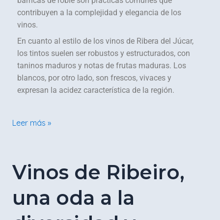
barricas de roble son prácticas comunes que
contribuyen a la complejidad y elegancia de los
vinos.
En cuanto al estilo de los vinos de Ribera del Júcar,
los tintos suelen ser robustos y estructurados, con
taninos maduros y notas de frutas maduras. Los
blancos, por otro lado, son frescos, vivaces y
expresan la acidez característica de la región.
Leer más »
Vinos
Vinos de Ribeiro,
de
Ribeiro,
una oda a la
una
oda