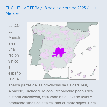
del
EL CLUB
,
LA TIERRA
/
18 de diciembre de 2023
/
Luis
vino
Méndez
La D.O.
La
Manch
a es
una
región
vinícol
a
españo
la que
abarca partes de las provincias de Ciudad Real,
Albacete, Cuenca y Toledo. Reconocida por su rica
historia vitivinícola, esta zona ha cultivado uvas y
producido vinos de alta calidad durante siglos. Para