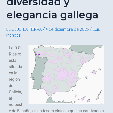
diversidad y
a
la
elegancia gallega
diversidad
y
elegancia
EL CLUB
,
LA TIERRA
/
4 de diciembre de 2023
/
Luis
gallega
Méndez
La D.O.
Ribeiro
está
situada
en la
región
de
Galicia,
al
noroest
e de España, es un tesoro vinícola que ha cautivado a