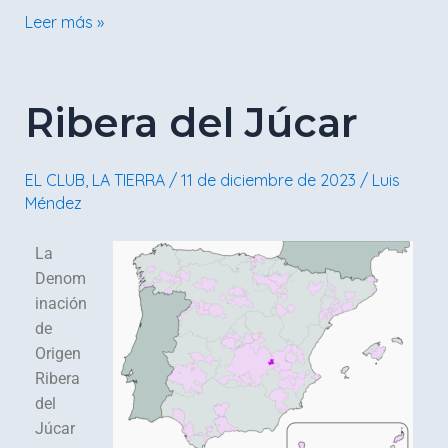
Leer más »
Ribera
Ribera del Júcar
del
Júcar
EL CLUB
,
LA TIERRA
/
11 de diciembre de 2023
/
Luis
Méndez
La
Denom
inación
de
Origen
Ribera
del
Júcar