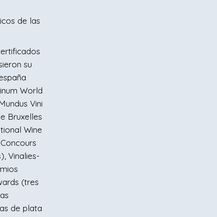
icos de las
ertificados
sieron su
nespaña
avinum World
 Mundus Vini
e Bruxelles
ational Wine
, Concours
), Vinalies-
emios
ards (tres
mas
las de plata