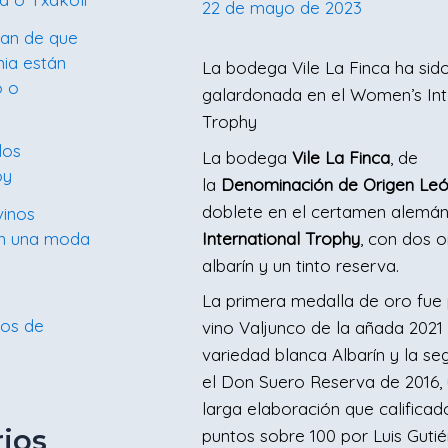
22 de mayo de 2023
lan de que
mia están
La bodega Vile La Finca ha sid
o o
galardonada en el Women’s Int
Trophy
los
La bodega
Vile La Finca
, de
oy
la
Denominación de Origen Le
doblete en el certamen alemá
vinos
on una moda
International Trophy
, con dos 
albarín y un tinto reserva.
La primera medalla de oro fue 
nos de
vino Valjunco de la añada 2021 
variedad blanca Albarín y la s
el Don Suero Reserva de 2016, 
larga elaboración que califica
ios
puntos sobre 100 por Luis Guti