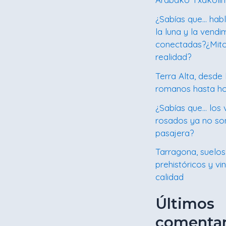
¿Sabías que… hab
la luna y la vendi
conectadas?¿Mit
realidad?
Terra Alta, desde 
romanos hasta h
¿Sabías que… los 
rosados ya no s
pasajera?
Tarragona, suelos
prehistóricos y vi
calidad
Últimos
comentar