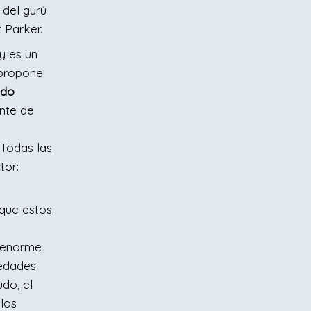
del gurú
 Parker.
y es un
 propone
ado
nte de
 Todas las
tor:
que estos
l enorme
iedades
udo, el
 los