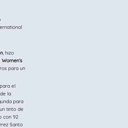
o
ernational
ón
, hizo
n
Women’s
oros para un
para el
de la
egunda para
un tinto de
do con 92
érrez Santo