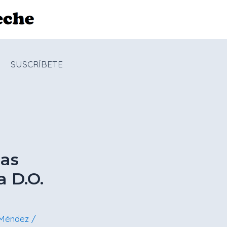
SUSCRÍBETE
as
a D.O.
 Méndez
/