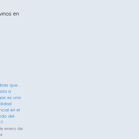
vinos en
bías que…
cata a
gas es una
ilidad
ncial en el
do del
o?
de enero de
4