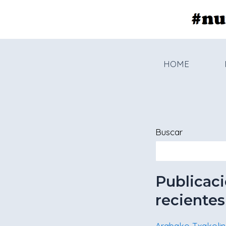
Ir
al
contenido
HOME
Buscar
Publicac
recientes
Arabako Txakolin