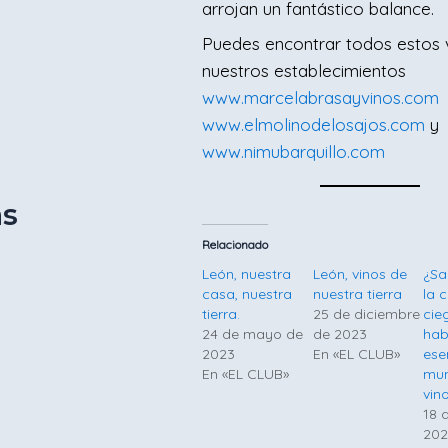
arrojan un fantástico balance.
Puedes encontrar todos estos 
nuestros establecimientos
www.marcelabrasayvinos.com
www.elmolinodelosajos.com
y
www.nimubarquillo.com
as
Relacionado
León, nuestra
León, vinos de
¿Sa
casa, nuestra
nuestra tierra
la 
tierra.
25 de diciembre
cie
24 de mayo de
de 2023
hab
2023
En «EL CLUB»
ese
En «EL CLUB»
mun
vin
18 
202