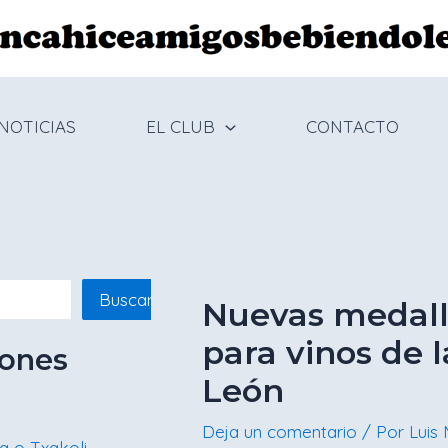
Navegación
de
entradas
NOTICIAS
EL CLUB
CONTACTO
Buscar
Nuevas medall
para vinos de l
iones
León
Deja un comentario
/ Por
Luis
a o Txakoli