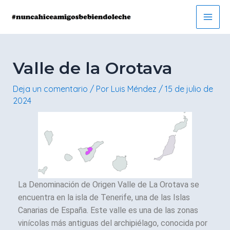
Ir
Navegación
Main
al
de
Men
contenido
entradas
Valle de la Orotava
Deja un comentario
/ Por
Luis Méndez
/
15 de julio de
2024
La Denominación de Origen Valle de La Orotava se
encuentra en la isla de Tenerife, una de las Islas
Canarias de España. Este valle es una de las zonas
vinícolas más antiguas del archipiélago, conocida por