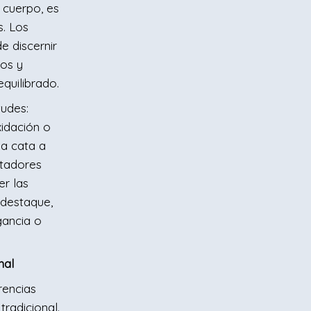
l cuerpo, es
s. Los
e discernir
tos y
equilibrado.
tudes:
xidación o
la cata a
atadores
r las
 destaque,
gancia o
nal
rencias
tradicional.