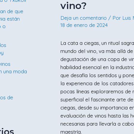
vino?
lan de que
Deja un comentario
/ Por
Luis
mia están
18 de enero de 2024
o o
La cata a ciegas, un ritual sagr
los
mundo del vino, va más allá de 
oy
degustación de una copa de vin
vinos
habilidad esencial en la industri
on una moda
que desafía los sentidos y pon
la experiencia de los catadores
pocas líneas exploraremos de
nos de
superficial el fascinante arte de
ciegas, desde su importancia en
evaluación de vinos hasta las h
necesarias para llevarla a cab
ios
maestría.