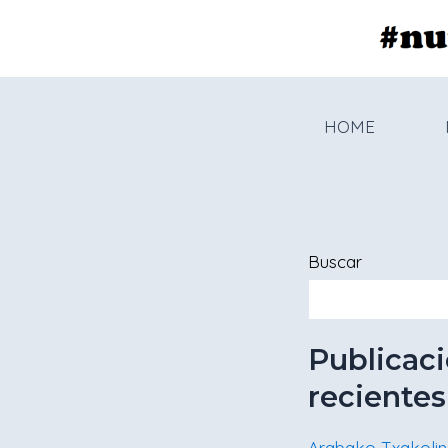
Ir
al
contenido
HOME
Buscar
Publicac
recientes
Arabako Txakolin