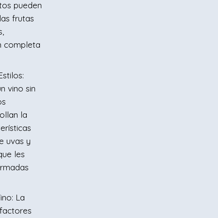
rtos pueden
las frutas
s,
n completa
stilos:
un vino sin
os
ollan la
rísticas
e uvas y
que les
formadas
ino: La
 factores