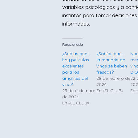
variables psicológicas y a confi
instintos para tomar decisiones
informadas.
Relacionado
¿Sabías que…
¿Sabías que…
Nue
hay películas
la mayoría de
med
excelentes
vinos se beben
vin
para los
frescos?
D.O
amantes del
28 de febrero de
22 
vino?
2024
202
23 de diciembre
En «EL CLUB»
En 
de 2024
En «EL CLUB»