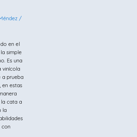
 Méndez
/
ado en el
la simple
o. Es una
a vinícola
e a prueba
, en estas
 manera
 la cata a
 la
abilidades
o con