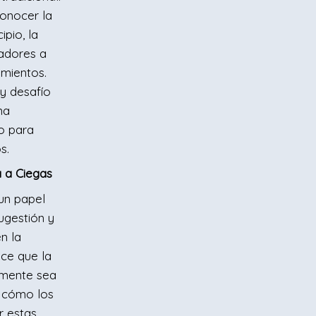
conocer la
ipio, la
tadores a
imientos.
y desafío
na
o para
s.
a a Ciegas
un papel
sugestión y
en la
ace que la
amente sea
 cómo los
r estas