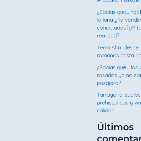
¿Sabías que… hab
la luna y la vendi
conectadas?¿Mit
realidad?
Terra Alta, desde 
romanos hasta h
¿Sabías que… los 
rosados ya no s
pasajera?
Tarragona, suelos
prehistóricos y vi
calidad
Últimos
comentar