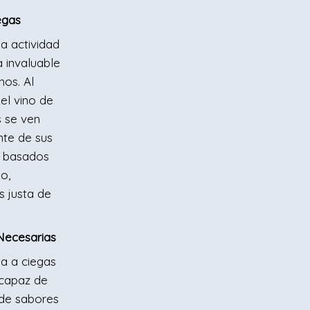
egas
a actividad
a invaluable
nos. Al
 el vino de
 se ven
te de sus
os basados
io,
s justa de
Necesarias
ta a ciegas
 capaz de
 de sabores