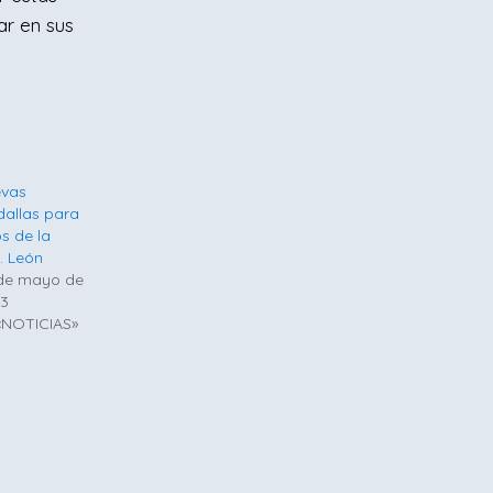
ar en sus
vas
allas para
os de la
. León
de mayo de
3
«NOTICIAS»