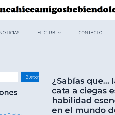
Navegación
de
entradas
NOTICIAS
EL CLUB
CONTACTO
Buscar
¿Sabías que… l
cata a ciegas 
iones
habilidad esen
en el mundo d
a o Txakoli