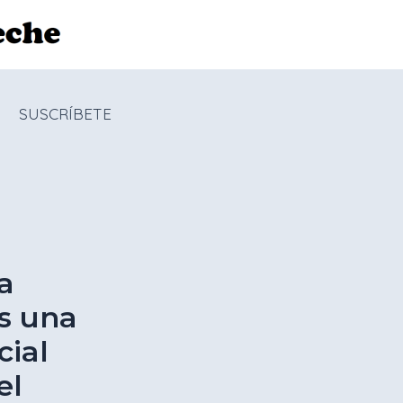
SUSCRÍBETE
a
es una
cial
el