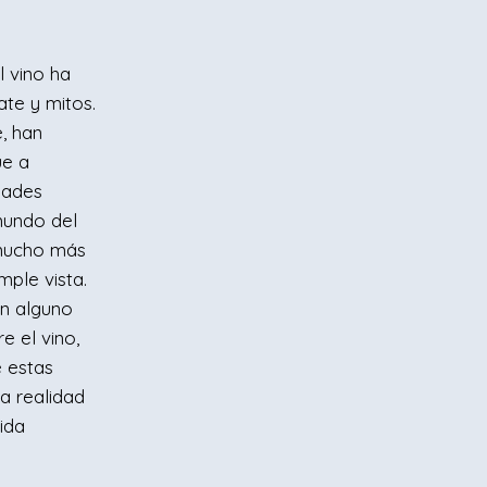
 vino ha
ate y mitos.
, han
ue a
dades
mundo del
 mucho más
mple vista.
en alguno
 el vino,
e estas
a realidad
ida