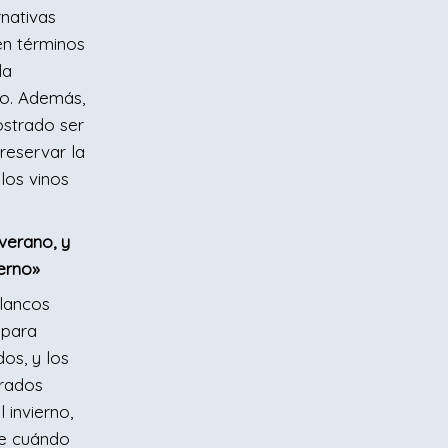
rnativas
 en términos
la
so. Además,
strado ser
reservar la
 los vinos
 verano, y
ierno»
blancos
 para
dos, y los
urados
 invierno,
re cuándo