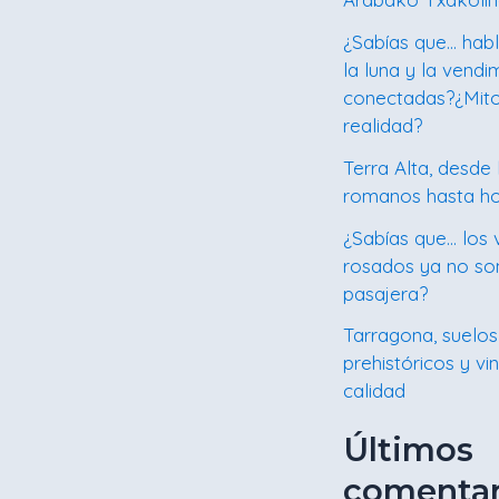
¿Sabías que… hab
la luna y la vendi
conectadas?¿Mit
realidad?
Terra Alta, desde 
romanos hasta h
¿Sabías que… los 
rosados ya no s
pasajera?
Tarragona, suelos
prehistóricos y vi
calidad
Últimos
comentar