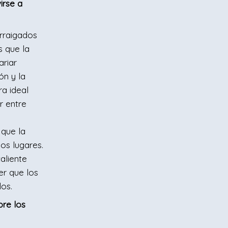
irse a
rraigados
s que la
riar
ón y la
ra ideal
ar entre
que la
os lugares.
aliente
er que los
os.
pre los