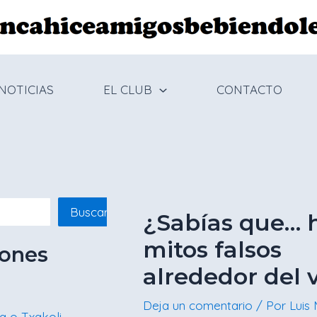
Navegación
de
entradas
NOTICIAS
EL CLUB
CONTACTO
Buscar
¿Sabías que… 
mitos falsos
iones
alrededor del 
Deja un comentario
/ Por
Luis
a o Txakoli