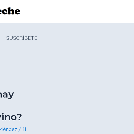
SUSCRÍBETE
hay
vino?
 Méndez
/
11