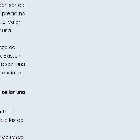
den ser de
l precio no
 El valor
r una
a
eza del
 Existen
frecen una
riencia de
 sellar una
nte el
otellas de
s de rosca