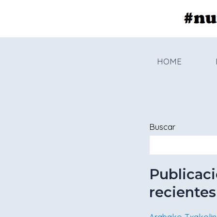
Ir
al
contenido
HOME
Buscar
Publicac
recientes
Arabako Txakolin