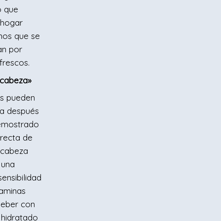
o que
l hogar
nos que se
an por
frescos.
e cabeza»
as pueden
za después
demostrado
irecta de
 cabeza
 una
ensibilidad
staminas
beber con
 hidratado