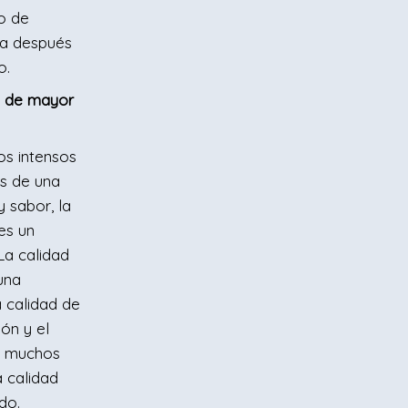
go de
za después
o.
e de mayor
os intensos
os de una
 sabor, la
es un
La calidad
una
a calidad de
ión y el
, muchos
a calidad
do.