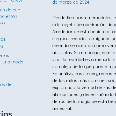
de marzo de 2024
lan de que
mia están
Desde tiempos inmemoriales, el
o o
sido objeto de admiración, deb
Alrededor de esta bebida noble
surgido creencias arraigadas q
los
oy
menudo se aceptan como ver
absolutas. Sin embargo, en el 
vinos
vino, la realidad es a menudo
on una moda
compleja de lo que parece a si
En análisis, nos sumergiremos 
de los mitos más comunes sobre
nos de
explorando la verdad detrás d
afirmaciones y desentrañando l
detrás de la magia de esta beb
ancestral.
ios