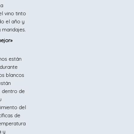
La
l vino tinto
do el año y
 maridajes.
mejor»
inos están
durante
os blancos
están
 dentro de
u
imiento del
íficas de
temperatura
a y