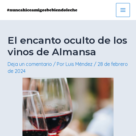
Ir
Navegación
Main
al
de
Men
contenido
entradas
El encanto oculto de los
vinos de Almansa
Deja un comentario
/ Por
Luis Méndez
/
28 de febrero
de 2024